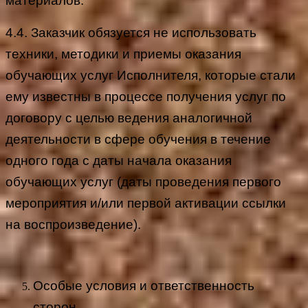
материалов.
4.4. Заказчик обязуется не использовать
техники, методики и приемы оказания
обучающих услуг Исполнителя, которые стали
ему известны в процессе получения услуг по
договору с целью ведения аналогичной
деятельности в сфере обучения в течение
одного года с даты начала оказания
обучающих услуг (даты проведения первого
мероприятия и/или первой активации ссылки
на воспроизведение).
Особые условия и ответственность
сторон.