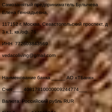
Самозанятый предприниматель Булычева
Елена Геннадьевна,
117152 г. Москва, Севастопольский проспект, д
3 к.1, кв./оф. 76
ИНН 772603843569
vedacoliving@gmail.com
Наименование банка _____ АО «ТБанк»_
Счет____40817810000009244774___
Валюта: Российский рубль RUR