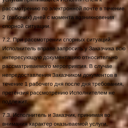
рассмотрению по электронной почте в течение
2 (рабочих) дней с момента возникновения
спорной ситуации.
7.2. При рассмотрении спорных ситуаций
Исполнитель вправе запросить у Заказчика всю
интересующую документацию относительно
рассматриваемого мероприятия. В случае
непредоставления Заказчиком документов в
течение 1 рабочего дня после дня требования,
претензия рассмотрению Исполнителем не
подлежит.
7.3. Исполнитель и Заказчик, принимая во
внимания характер оказываемой услуги,