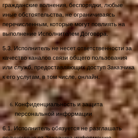
гражданские волнения, беспорядки, любые
иные обстоятельства, не ограничиваясь
перечисленным, которые могут повлиять на
выполнение Исполнителем Договора.
5.3. Исполнитель не несет ответственности за
качество каналов связи общего пользования
или служб, предоставляющих доступ Заказчика
к его услугам, в том числе, онлайн.
Конфиденциальность и защита
персональной информации
6.1. Исполнитель обязуется не разглашать
полученную от Заказчика информацию.