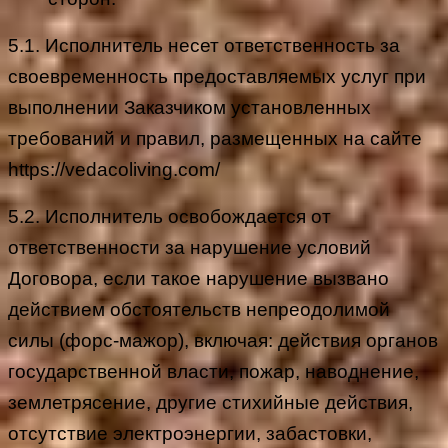
5.1. Исполнитель несет ответственность за
своевременность предоставляемых услуг при
выполнении Заказчиком установленных
требований и правил, размещенных на сайте
https://vedacoliving.com/
5.2. Исполнитель освобождается от
ответственности за нарушение условий
Договора, если такое нарушение вызвано
действием обстоятельств непреодолимой
силы (форс-мажор), включая: действия органов
государственной власти, пожар, наводнение,
землетрясение, другие стихийные действия,
отсутствие электроэнергии, забастовки,