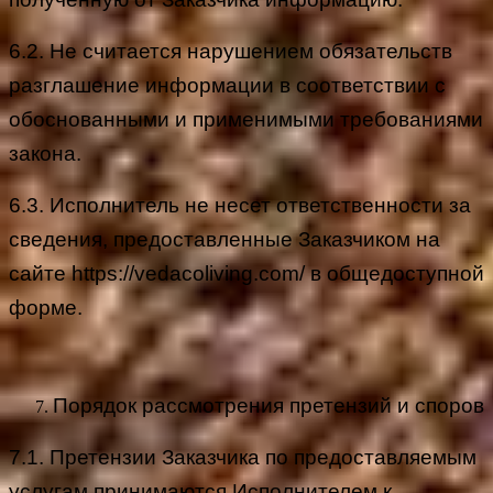
6.2. Не считается нарушением обязательств
разглашение информации в соответствии с
обоснованными и применимыми требованиями
закона.
6.3. Исполнитель не несет ответственности за
сведения, предоставленные Заказчиком на
сайте https://vedacoliving.com/ в общедоступной
форме.
Порядок рассмотрения претензий и споров
7.1. Претензии Заказчика по предоставляемым
услугам принимаются Исполнителем к