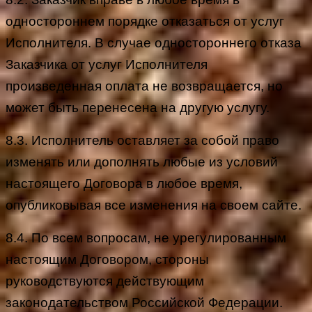
одностороннем порядке отказаться от услуг
Исполнителя. В случае одностороннего отказа
Заказчика от услуг Исполнителя
произведенная оплата не возвращается, но
может быть перенесена на другую услугу.
8.3. Исполнитель оставляет за собой право
изменять или дополнять любые из условий
настоящего Договора в любое время,
опубликовывая все изменения на своем сайте.
8.4. По всем вопросам, не урегулированным
настоящим Договором, стороны
руководствуются действующим
законодательством Российской Федерации.