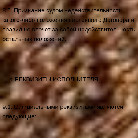
8.5. Признание судом недействительности
какого-либо положения настоящего Договора и
правил не влечет за собой недействительность
остальных положений.
РЕКВИЗИТЫ ИСПОЛНИТЕЛЯ
9.1. Официальными реквизитами являются
следующие: