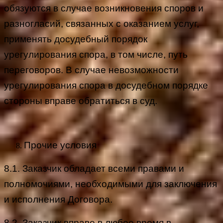
обязуются в случае возникновения споров и
разногласий, связанных с оказанием услуг,
применять досудебный порядок
урегулирования спора, в том числе, путь
переговоров. В случае невозможности
урегулирования спора в досудебном порядке
стороны вправе обратиться в суд.
Прочие условия
8.1. Заказчик обладает всеми правами и
полномочиями, необходимыми для заключения
и исполнения Договора.
8.2. Заказчик вправе в любое время в