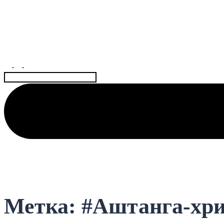
АЮРВЕДА КОЛИВИНГ
Центр науки Аюрведы и Веды для Женщин🌺
Найти:
Метка:
#Аштанга-хри