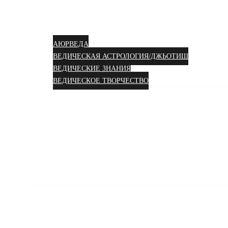
УСЛУГИ
КУРСЫ
СТАТЬИ
АЮРВЕДА
ВЕДИЧЕСКАЯ АСТРОЛОГИЯ/ДЖЬОТИШ
ВЕДИЧЕСКИЕ ЗНАНИЯ
ВЕДИЧЕСКОЕ ТВОРЧЕСТВО
О НАС
ОТЗЫВЫ
ВИДЕО
СОЦСЕТИ
ФОТОГАЛЕРЕЯ
ПОДДЕРЖАТЬ ПРОЕКТ
СОТРУДНИЧЕСТВО
ДОГОВОР
КОНТАКТЫ