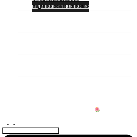
ВЕДИЧЕСКОЕ ТВОРЧЕСТВО
О НАС
ОТЗЫВЫ
ВИДЕО
СОЦСЕТИ
ФОТОГАЛЕРЕЯ
ПОДДЕРЖАТЬ ПРОЕКТ
СОТРУДНИЧЕСТВО
ДОГОВОР
КОНТАКТЫ
АЮРВЕДА КОЛИВИНГ
Центр науки Аюрведы и Веды для Женщин
Найти: