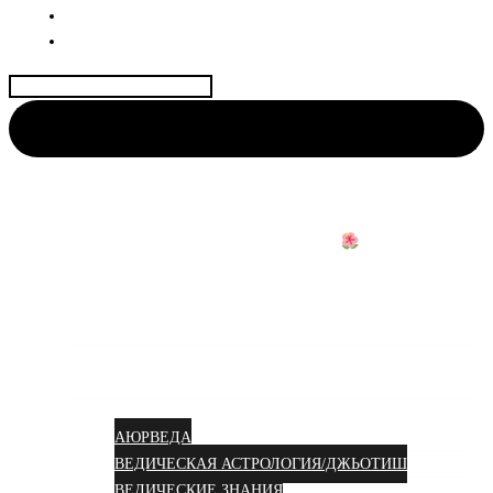
ДОГОВОР
КОНТАКТЫ
Найти:
АЮРВЕДА КОЛИВИНГ
Центр науки Аюрведы и Веды для Женщин
Аюрведа вам в душу!
УСЛУГИ
КУРСЫ
СТАТЬИ
АЮРВЕДА
ВЕДИЧЕСКАЯ АСТРОЛОГИЯ/ДЖЬОТИШ
ВЕДИЧЕСКИЕ ЗНАНИЯ