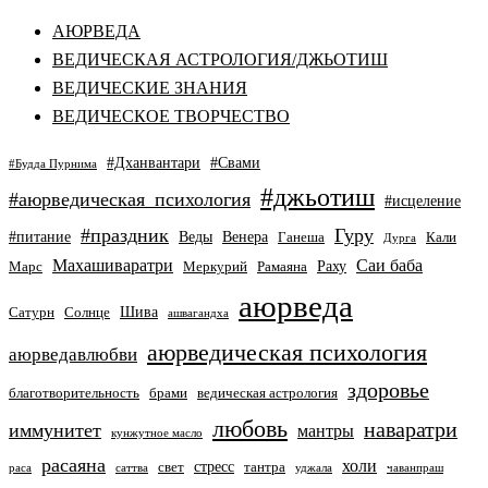
АЮРВЕДА
ВЕДИЧЕСКАЯ АСТРОЛОГИЯ/ДЖЬОТИШ
ВЕДИЧЕСКИЕ ЗНАНИЯ
ВЕДИЧЕСКОЕ ТВОРЧЕСТВО
#Дханвантари
#Свами
#Будда Пурнима
#джьотиш
#аюрведическая_психология
#исцеление
#праздник
Гуру
#питание
Веды
Венера
Ганеша
Кали
Дурга
Махашиваратри
Саи баба
Раху
Марс
Меркурий
Рамаяна
аюрведа
Шива
Сатурн
Солнце
ашвагандха
аюрведическая психология
аюрведавлюбви
здоровье
благотворительность
брами
ведическая астрология
любовь
наваратри
иммунитет
мантры
кунжутное масло
расаяна
холи
стресс
свет
тантра
раса
саттва
уджала
чаванпраш