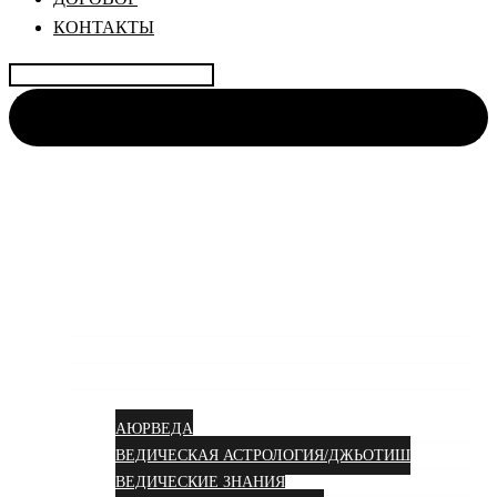
КОНТАКТЫ
Найти:
АЮРВЕДА КОЛИВИНГ
Центр науки Аюрведы и Веды для Женщин🌺
Аюрведа вам в душу!
УСЛУГИ
КУРСЫ
СТАТЬИ
АЮРВЕДА
ВЕДИЧЕСКАЯ АСТРОЛОГИЯ/ДЖЬОТИШ
ВЕДИЧЕСКИЕ ЗНАНИЯ