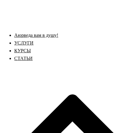
АЮРВЕДА КОЛИВИНГ
Перейти
к
Центр науки Аюрведы и Веды для Женщин🌺
содержимому
Аюрведа вам в душу!
УСЛУГИ
КУРСЫ
СТАТЬИ