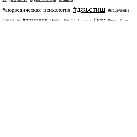
#джьотиш
#аюрведическая_психология
#исцеление
#праздник
Гуру
#питание
Веды
Венера
Ганеша
Кали
Дурга
Махашиваратри
Саи баба
Раху
Марс
Меркурий
Рамаяна
аюрведа
Шива
Сатурн
Солнце
ашвагандха
аюрведическая психология
аюрведавлюбви
здоровье
благотворительность
брами
ведическая астрология
любовь
наваратри
иммунитет
мантры
кунжутное масло
расаяна
холи
стресс
свет
тантра
раса
саттва
уджала
чаванпраш
поделиться с друзьями
©2021-2026 Все права защищены. На сайте публикуется
только авторский материал (за исключением некоторых
указанных картинок). Аюрведа- и Веда-наставница Елена