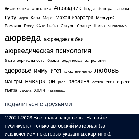
#праздник
#исцеление
#питание
Веды
Венера
Ганеша
Гуру
Махашиваратри
Кали
Марс
Меркурий
Дурга
Саи баба
Раху
Шива
Рамаяна
Сатурн
Солнце
ашвагандха
аюрведа
аюрведавлюбви
аюрведическая психология
благотворительность
брами
ведическая астрология
любовь
здоровье
иммунитет
кунжутное масло
наваратри
расаяна
мантры
стресс
свет
раса
саттва
холи
тантра
уджала
чаванпраш
поделиться с друзьями
©2021-2026 Все права защищены. На сайте
публикуется только авторский материал (за
исключением некоторых указанных картинок).