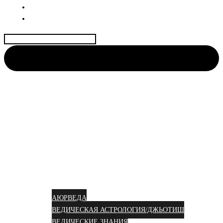
ДОГОВОР
КОНТАКТЫ
Найти:
АЮРВЕДА КОЛИВИНГ
Центр науки Аюрведы и Веды для Женщин🌺
Аюрведа вам в душу!
УСЛУГИ
КУРСЫ
СТАТЬИ
АЮРВЕДА
ВЕДИЧЕСКАЯ АСТРОЛОГИЯ/ДЖЬОТИШ
ВЕДИЧЕСКИЕ ЗНАНИЯ