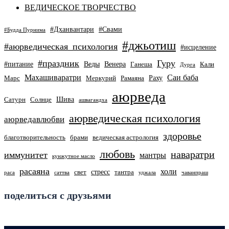
ВЕДИЧЕСКОЕ ТВОРЧЕСТВО
#Дханвантари
#Свами
#Будда Пурнима
#джьотиш
#аюрведическая_психология
#исцеление
#праздник
Гуру
#питание
Веды
Венера
Ганеша
Кали
Дурга
Махашиваратри
Саи баба
Раху
Марс
Меркурий
Рамаяна
аюрведа
Шива
Сатурн
Солнце
ашвагандха
аюрведическая психология
аюрведавлюбви
здоровье
благотворительность
брами
ведическая астрология
любовь
наваратри
иммунитет
мантры
кунжутное масло
расаяна
холи
стресс
свет
тантра
раса
саттва
уджала
чаванпраш
поделиться с друзьями