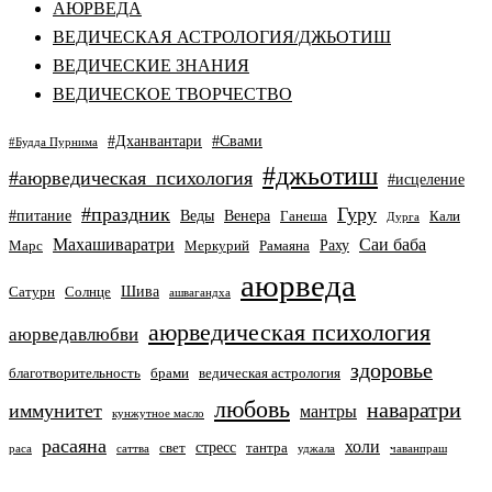
АЮРВЕДА
ВЕДИЧЕСКАЯ АСТРОЛОГИЯ/ДЖЬОТИШ
ВЕДИЧЕСКИЕ ЗНАНИЯ
ВЕДИЧЕСКОЕ ТВОРЧЕСТВО
#Дханвантари
#Свами
#Будда Пурнима
#джьотиш
#аюрведическая_психология
#исцеление
#праздник
Гуру
#питание
Веды
Венера
Ганеша
Кали
Дурга
Махашиваратри
Саи баба
Раху
Марс
Меркурий
Рамаяна
аюрведа
Шива
Сатурн
Солнце
ашвагандха
аюрведическая психология
аюрведавлюбви
здоровье
благотворительность
брами
ведическая астрология
любовь
наваратри
иммунитет
мантры
кунжутное масло
расаяна
холи
стресс
свет
тантра
раса
саттва
уджала
чаванпраш