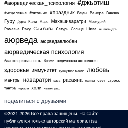
#джьотиш
#аюрведическая_психология
#праздник
#исцеление
#питание
Веды
Венера
Ганеша
Гуру
Махашиваратри
Кали
Марс
Меркурий
Дурга
Саи баба
Раху
Шива
Рамаяна
Сатурн
Солнце
ашвагандха
аюрведа
аюрведавлюбви
аюрведическая психология
благотворительность
брами
ведическая астрология
любовь
здоровье
иммунитет
кунжутное масло
наваратри
расаяна
мантры
стресс
свет
раса
саттва
холи
тантра
уджала
чаванпраш
поделиться с друзьями
©2021-2026 Все права защищены. На сайте
публикуется только авторский материал (за