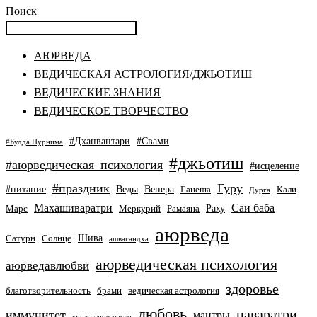
Поиск
АЮРВЕДА
ВЕДИЧЕСКАЯ АСТРОЛОГИЯ/ДЖЬОТИШ
ВЕДИЧЕСКИЕ ЗНАНИЯ
ВЕДИЧЕСКОЕ ТВОРЧЕСТВО
#Дханвантари
#Свами
#Будда Пурнима
#джьотиш
#аюрведическая_психология
#исцеление
#праздник
Гуру
#питание
Веды
Венера
Ганеша
Кали
Дурга
Махашиваратри
Саи баба
Раху
Марс
Меркурий
Рамаяна
аюрведа
Шива
Сатурн
Солнце
ашвагандха
аюрведическая психология
аюрведавлюбви
здоровье
благотворительность
брами
ведическая астрология
любовь
наваратри
иммунитет
мантры
кунжутное масло