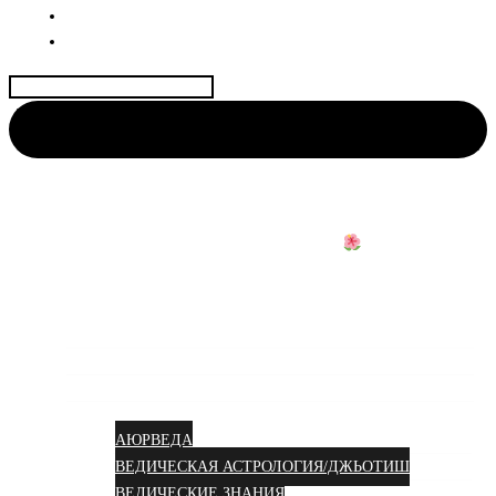
ДОГОВОР
КОНТАКТЫ
Найти:
АЮРВЕДА КОЛИВИНГ
Центр науки Аюрведы и Веды для Женщин
Аюрведа вам в душу!
УСЛУГИ
КУРСЫ
СТАТЬИ
АЮРВЕДА
ВЕДИЧЕСКАЯ АСТРОЛОГИЯ/ДЖЬОТИШ
ВЕДИЧЕСКИЕ ЗНАНИЯ