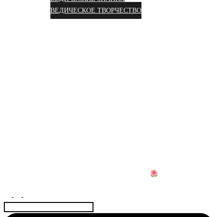
ВЕДИЧЕСКОЕ ТВОРЧЕСТВО
О НАС
ОТЗЫВЫ
ВИДЕО
СОЦСЕТИ
ФОТОГАЛЕРЕЯ
ПОДДЕРЖАТЬ ПРОЕКТ
СОТРУДНИЧЕСТВО
ДОГОВОР
КОНТАКТЫ
АЮРВЕДА КОЛИВИНГ
Центр науки Аюрведы и Веды для Женщин
Найти: