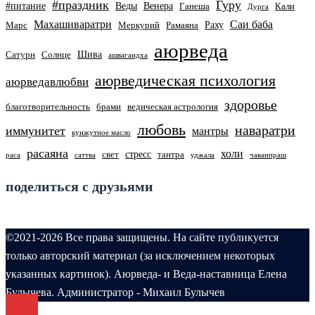
#праздник
Гуру
#питание
Веды
Венера
Ганеша
Кали
Дурга
Махашиваратри
Саи баба
Раху
Марс
Меркурий
Рамаяна
аюрведа
Шива
Сатурн
Солнце
ашвагандха
аюрведическая психология
аюрведавлюбви
здоровье
благотворительность
брами
ведическая астрология
любовь
наваратри
иммунитет
мантры
кунжутное масло
расаяна
холи
стресс
свет
тантра
раса
саттва
уджала
чаванпраш
поделиться с друзьями
©2021-2026 Все права защищены. На сайте публикуется
только авторский материал (за исключением некоторых
указанных картинок). Аюрведа- и Веда-наставница Елена
Булычева. Администратор - Михаил Булычев