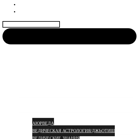
ДОГОВОР
КОНТАКТЫ
Найти:
АЮРВЕДА КОЛИВИНГ
Центр науки Аюрведы и Веды для Женщин🌺
Аюрведа вам в душу!
УСЛУГИ
КУРСЫ
СТАТЬИ
АЮРВЕДА
ВЕДИЧЕСКАЯ АСТРОЛОГИЯ/ДЖЬОТИШ
ВЕДИЧЕСКИЕ ЗНАНИЯ