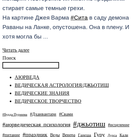
стирает самые темные грехи.
На картине Джея Варма
#Сита
в саду демона
Раваны на Ланке, опустошена. Она в плену. И
хотя могла бы
…
Читать далее
Поиск
АЮРВЕДА
ВЕДИЧЕСКАЯ АСТРОЛОГИЯ/ДЖЬОТИШ
ВЕДИЧЕСКИЕ ЗНАНИЯ
ВЕДИЧЕСКОЕ ТВОРЧЕСТВО
#Дханвантари
#Свами
#Будда Пурнима
#джьотиш
#аюрведическая_психология
#исцеление
#праздник
Гуру
#питание
Веды
Венера
Ганеша
Кали
Дурга