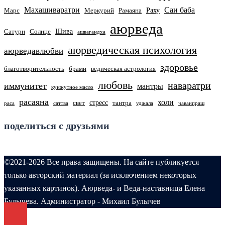
Махашиваратри
Саи баба
Раху
Марс
Меркурий
Рамаяна
аюрведа
Шива
Сатурн
Солнце
ашвагандха
аюрведическая психология
аюрведавлюбви
здоровье
благотворительность
брами
ведическая астрология
любовь
наваратри
иммунитет
мантры
кунжутное масло
расаяна
холи
стресс
свет
тантра
раса
саттва
уджала
чаванпраш
поделиться с друзьями
©2021-2026 Все права защищены. На сайте публикуется
только авторский материал (за исключением некоторых
указанных картинок). Аюрведа- и Веда-наставница Елена
Булычева. Администратор - Михаил Булычев