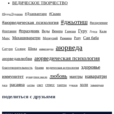
ВЕДИЧЕСКОЕ ТВОРЧЕСТВО
#Дханвантари
#Свами
#Будда Пурнима
#джьотиш
#аюрведическая_психология
#исцеление
#праздник
Гуру
#питание
Веды
Венера
Ганеша
Кали
Дурга
Махашиваратри
Саи баба
Раху
Марс
Меркурий
Рамаяна
аюрведа
Шива
Сатурн
Солнце
ашвагандха
аюрведическая психология
аюрведавлюбви
здоровье
благотворительность
брами
ведическая астрология
любовь
наваратри
иммунитет
мантры
кунжутное масло
расаяна
холи
стресс
свет
тантра
раса
саттва
уджала
чаванпраш
поделиться с друзьями