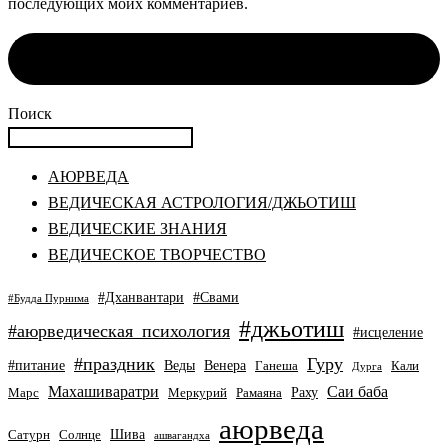
последующих моих комментариев.
Поиск
АЮРВЕДА
ВЕДИЧЕСКАЯ АСТРОЛОГИЯ/ДЖЬОТИШ
ВЕДИЧЕСКИЕ ЗНАНИЯ
ВЕДИЧЕСКОЕ ТВОРЧЕСТВО
#Дханвантари
#Свами
#Будда Пурнима
#джьотиш
#аюрведическая_психология
#исцеление
#праздник
Гуру
#питание
Веды
Венера
Ганеша
Кали
Дурга
Махашиваратри
Саи баба
Раху
Марс
Меркурий
Рамаяна
аюрведа
Шива
Сатурн
Солнце
ашвагандха