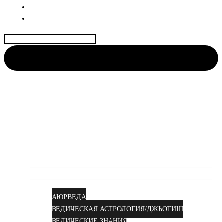
ДОГОВОР
КОНТАКТЫ
Найти:
АЮРВЕДА КОЛИВИНГ
Центр науки Аюрведы и Веды для Женщин🌺
Аюрведа вам в душу!
УСЛУГИ
КУРСЫ
СТАТЬИ
АЮРВЕДА
ВЕДИЧЕСКАЯ АСТРОЛОГИЯ/ДЖЬОТИШ
ВЕДИЧЕСКИЕ ЗНАНИЯ