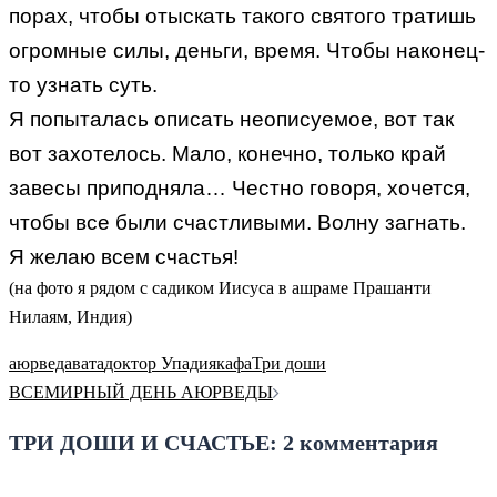
порах, чтобы отыскать такого святого тратишь
огромные силы, деньги, время. Чтобы наконец-
то узнать суть.
Я попыталась описать неописуемое, вот так
вот захотелось. Мало, конечно, только край
завесы приподняла… Честно говоря, хочется,
чтобы все были счастливыми. Волну загнать.
Я желаю всем счастья!
(на фото я рядом с садиком Иисуса в ашраме Прашанти
Нилаям, Индия)
аюрведа
вата
доктор Упадия
кафа
Три доши
Навигация
ВСЕМИРНЫЙ ДЕНЬ АЮРВЕДЫ
по
ТРИ ДОШИ И СЧАСТЬЕ
: 2 комментария
записям