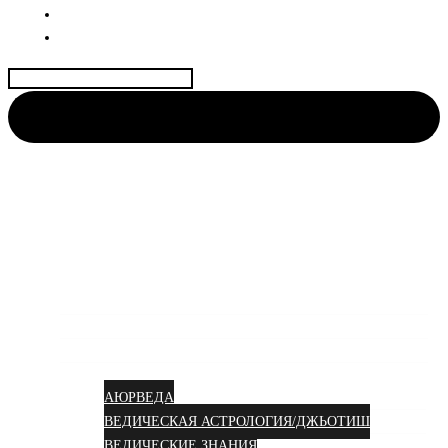
ДОГОВОР
КОНТАКТЫ
Найти:
АЮРВЕДА КОЛИВИНГ
Центр науки Аюрведы и Веды для Женщин🌺
Аюрведа вам в душу!
УСЛУГИ
КУРСЫ
СТАТЬИ
АЮРВЕДА
ВЕДИЧЕСКАЯ АСТРОЛОГИЯ/ДЖЬОТИШ
ВЕДИЧЕСКИЕ ЗНАНИЯ