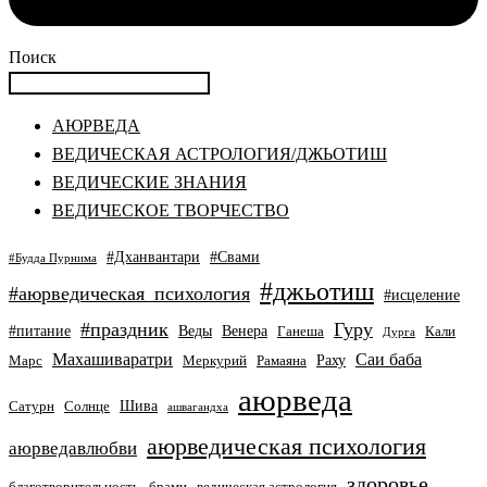
Поиск
АЮРВЕДА
ВЕДИЧЕСКАЯ АСТРОЛОГИЯ/ДЖЬОТИШ
ВЕДИЧЕСКИЕ ЗНАНИЯ
ВЕДИЧЕСКОЕ ТВОРЧЕСТВО
#Дханвантари
#Свами
#Будда Пурнима
#джьотиш
#аюрведическая_психология
#исцеление
#праздник
Гуру
#питание
Веды
Венера
Ганеша
Кали
Дурга
Махашиваратри
Саи баба
Раху
Марс
Меркурий
Рамаяна
аюрведа
Шива
Сатурн
Солнце
ашвагандха
аюрведическая психология
аюрведавлюбви
здоровье