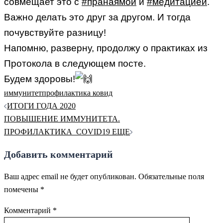
совмещает это с
#пранаямой
и
#медитацией
.
Важно делать это друг за другом. И тогда
почувствуйте разницу!
Напомню, разверну, продолжу о практиках из
Протокола в следующем посте.
Будем здоровы!
иммунитет
профилактика ковид
Навигация
ИТОГИ ГОДА 2020
по
ПОВЫШЕНИЕ ИММУНИТЕТА.
записям
ПРОФИЛАКТИКА_COVID19 ЕЩЕ
Добавить комментарий
Ваш адрес email не будет опубликован.
Обязательные поля
помечены
*
Комментарий
*