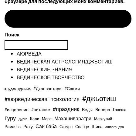
браузере для последующих моих комментариев.
Поиск
АЮРВЕДА
ВЕДИЧЕСКАЯ АСТРОЛОГИЯ/ДЖЬОТИШ
ВЕДИЧЕСКИЕ ЗНАНИЯ
ВЕДИЧЕСКОЕ ТВОРЧЕСТВО
#Дханвантари
#Свами
#Будда Пурнима
#джьотиш
#аюрведическая_психология
#праздник
#исцеление
#питание
Веды
Венера
Ганеша
Гуру
Махашиваратри
Кали
Марс
Меркурий
Дурга
Саи баба
Раху
Шива
Рамаяна
Сатурн
Солнце
ашвагандха