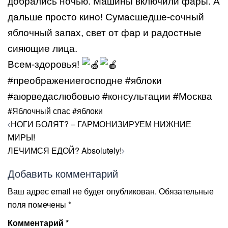
добрались ночью. Машины включили фары. А
дальше просто кино! Сумасшедше-сочный
яблочный запах, свет от фар и радостные
сияющие лица.
Всем-здоровья!
#преображениегосподне
#яблоки
#аюрведаслюбовью
#консультации
#Москва
#Яблочный спас #яблоки
Навигация
НОГИ БОЛЯТ? – ГАРМОНИЗИРУЕМ НИЖНИЕ
по
МИРЫ!
записям
ЛЕЧИМСЯ ЕДОЙ? Absolutely!
Добавить комментарий
Ваш адрес email не будет опубликован.
Обязательные
поля помечены
*
Комментарий
*