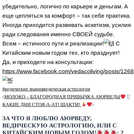
убедительно, логично по карьере и деньгам. А
еще цепляться за комфорт – так себе практика.
Иногда приходится развивать аскетизм, усилия
ради следования именно СВОЕЙ судьбе.
Всем – истинного пути и реализации!
С
Китайским новым годом тех, кто празднует!
Да, и приходите на консультации:
https://www.facebook.com/vedacoliving/posts/12
#ведические знания
ведическая астрология
Навигация
МОЛОКО – БЛАГОРОДНАЯ ПРИВЫЧКА АЮРВЕДЫ
по
КАКИЕ ДНИ СТОЯ-А-АТ! ШАКТИ!
записям
ЗА ЧТО Я ЛЮБЛЮ АЮРВЕДУ,
ВЕДИЧЕСКУЮ АСТРОЛОГИЮ, ИЛИ С
КИТАЙСКИМ НОВЫМ ГОДОМ!
: 2