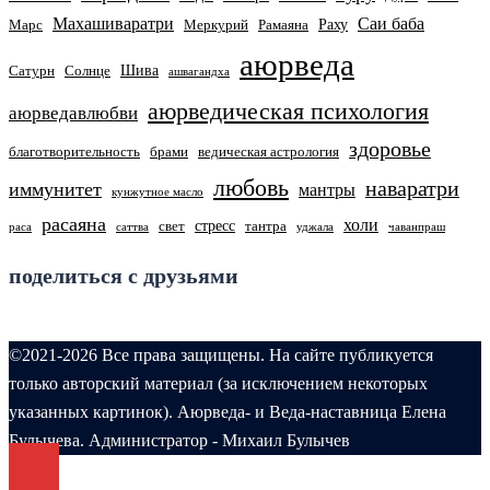
Махашиваратри
Саи баба
Раху
Марс
Меркурий
Рамаяна
аюрведа
Шива
Сатурн
Солнце
ашвагандха
аюрведическая психология
аюрведавлюбви
здоровье
благотворительность
брами
ведическая астрология
любовь
наваратри
иммунитет
мантры
кунжутное масло
расаяна
холи
стресс
свет
тантра
раса
саттва
уджала
чаванпраш
поделиться с друзьями
©2021-2026 Все права защищены. На сайте публикуется
только авторский материал (за исключением некоторых
указанных картинок). Аюрведа- и Веда-наставница Елена
Булычева. Администратор - Михаил Булычев