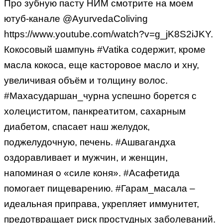
Про зубную пасту НИМ смотрите на моем
ютуб-канале @AyurvedaColiving
https://www.youtube.com/watch?v=g_jK8S2iJKY.
Кокосовый шампунь #Vatika содержит, кроме
масла кокоса, еще касторовое масло и хну,
увеличивая объём и толщину волос.
#Махасударшан_чурна успешно борется с
холециститом, панкреатитом, сахарным
диабетом, спасает наш желудок,
поджелудочную, печень. #Ашвагандха
оздоравливает и мужчин, и женщин,
напоминая о «силе коня». #Асафетида
помогает пищеварению. #Гарам_масала –
идеальная приправа, укрепляет иммунитет,
предотвращает риск простудных заболеваний.