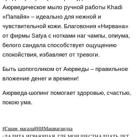
Аюрведическое мыло ручной работы Khadi
«Папайя» – идеально для нежной и
чувствительной кожи. Благовония «Нирвана»
от фирмы Satya c нотками наг чампы, опиума,
белого сандала способствует ощущению
спокойствия, избавляет от тревоги.
Быть шопоголиком от Аюрведы – правильное
вложение денег и времени!
Аюрведа-шопинг помогает здоровью, счастью,
покою ума.
#Гарам_масала
#НИМ
ашвагандха
Навигация
ЛАЛИТА ИГРАЮЩАЯ. ГДЕ МОИ ШЕСТНАДЦАТЬ ЛЕТ