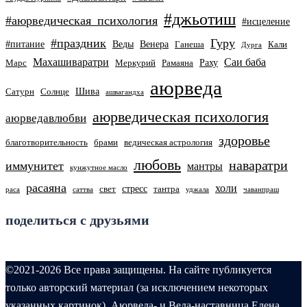
#джьотиш
#аюрведическая_психология
#исцеление
#праздник
Гуру
#питание
Веды
Венера
Ганеша
Кали
Дурга
Махашиваратри
Саи баба
Раху
Марс
Меркурий
Рамаяна
аюрведа
Шива
Сатурн
Солнце
ашвагандха
аюрведическая психология
аюрведавлюбви
здоровье
благотворительность
брами
ведическая астрология
любовь
наваратри
иммунитет
мантры
кунжутное масло
расаяна
холи
стресс
свет
тантра
раса
саттва
уджала
чаванпраш
поделиться с друзьями
©2021-2026 Все права защищены. На сайте публикуется
только авторский материал (за исключением некоторых
указанных картинок). Аюрведа- и Веда-наставница Елена