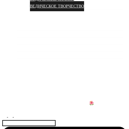
ВЕДИЧЕСКОЕ ТВОРЧЕСТВО
О НАС
ОТЗЫВЫ
ВИДЕО
СОЦСЕТИ
ФОТОГАЛЕРЕЯ
ПОДДЕРЖАТЬ ПРОЕКТ
СОТРУДНИЧЕСТВО
ДОГОВОР
КОНТАКТЫ
АЮРВЕДА КОЛИВИНГ
Центр науки Аюрведы и Веды для Женщин
Найти: