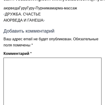
аюрведа
Гуру
Гуру-Пурнима
марма-массаж
Навигация
ДРУЖБА. СЧАСТЬЕ
по
АЮРВЕДА И ГАНЕША
записям
Добавить комментарий
Ваш адрес email не будет опубликован.
Обязательные
поля помечены
*
Комментарий
*