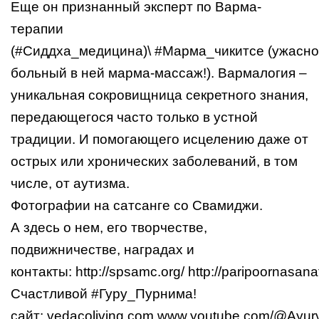
Еще он признанный эксперт по Варма-
терапии
(
#Сиддха_медицина
)\
#Марма_чикитсе
(ужасно
больный в ней марма-массаж!). Вармалогия –
уникальная сокровищница секретного знания,
передающегося часто только в устной
традиции. И помогающего исцелению даже от
острых или хронических заболеваний, в том
числе, от аутизма.
Фотографии на сатсанге со Свамиджи.
А здесь о нем, его творчестве,
подвижничестве, наградах и
контакты:
http://spsamc.org/
http://paripoornasana
Счастливой
#Гуру_Пурнима
!
сайт:
vedacoliving.com
www.youtube.com/@Ayurv