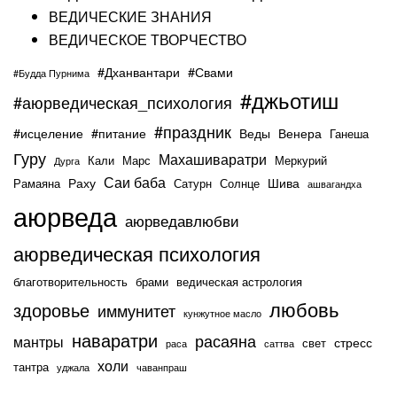
ВЕДИЧЕСКИЕ ЗНАНИЯ
ВЕДИЧЕСКОЕ ТВОРЧЕСТВО
#Дханвантари
#Свами
#Будда Пурнима
#джьотиш
#аюрведическая_психология
#праздник
#исцеление
#питание
Веды
Венера
Ганеша
Гуру
Махашиваратри
Кали
Марс
Меркурий
Дурга
Саи баба
Раху
Шива
Рамаяна
Сатурн
Солнце
ашвагандха
аюрведа
аюрведавлюбви
аюрведическая психология
благотворительность
брами
ведическая астрология
любовь
здоровье
иммунитет
кунжутное масло
наваратри
расаяна
мантры
стресс
свет
раса
саттва
холи
тантра
уджала
чаванпраш